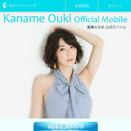
当サイトについて
会員登録
ログイン
Information
Profile
Shop
Staff Blog
Wallpaper
Ranking
FanMail
Reccomend
BirthdayMail
Special
Present
Ticket
TOP
会員登録はコチラ